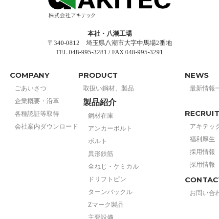
本社・八潮工場
〒340-0812 埼玉県八潮市大字中馬場2番地
TEL.048-995-3281 / FAX.048-995-3291
COMPANY
PRODUCT
NEWS
ごあいさつ
取扱い鋼材、製品
最新情報
企業概要・沿革
製品紹介
RECRUI
各種認証等取得
鋼材在庫
会社案内ダウンロード
アキテッ
アンカーボルト
福利厚生
ボルト
採用情報
異形鉄筋
採用情報
全ねじ・ケミカル
CONTAC
ドリフトピン
ターンバックル
お問い合
Zマーク製品
主要設備