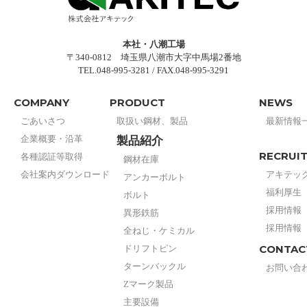
本社・八潮工場
〒340-0812 埼玉県八潮市大字中馬場2番地
TEL.048-995-3281 / FAX.048-995-3291
COMPANY
PRODUCT
NEWS
ごあいさつ
取扱い鋼材、製品
最新情報
企業概要・沿革
製品紹介
RECRUI
各種認証等取得
鋼材在庫
会社案内ダウンロード
アキテッ
アンカーボルト
福利厚生
ボルト
採用情報
異形鉄筋
採用情報
全ねじ・ケミカル
CONTAC
ドリフトピン
ターンバックル
お問い合
Zマーク製品
主要設備