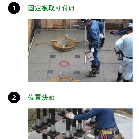
1
固定板取り付け
2
位置決め