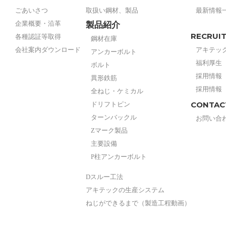
ごあいさつ
取扱い鋼材、製品
最新情報
企業概要・沿革
製品紹介
RECRUI
各種認証等取得
鋼材在庫
会社案内ダウンロード
アキテッ
アンカーボルト
福利厚生
ボルト
採用情報
異形鉄筋
採用情報
全ねじ・ケミカル
CONTAC
ドリフトピン
ターンバックル
お問い合
Zマーク製品
主要設備
P柱アンカーボルト
Dスルー工法
アキテックの生産システム
ねじができるまで（製造工程動画）