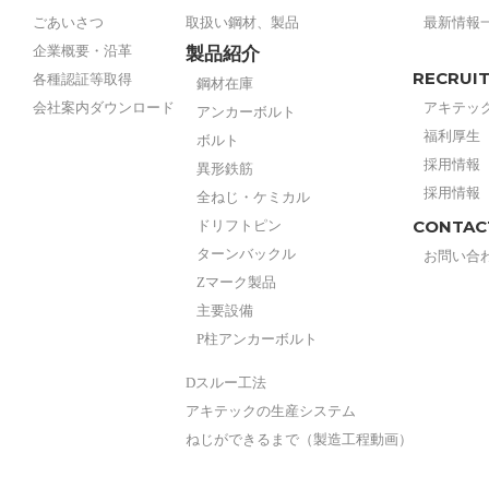
ごあいさつ
取扱い鋼材、製品
最新情報
企業概要・沿革
製品紹介
RECRUI
各種認証等取得
鋼材在庫
会社案内ダウンロード
アキテッ
アンカーボルト
福利厚生
ボルト
採用情報
異形鉄筋
採用情報
全ねじ・ケミカル
CONTAC
ドリフトピン
ターンバックル
お問い合
Zマーク製品
主要設備
P柱アンカーボルト
Dスルー工法
アキテックの生産システム
ねじができるまで（製造工程動画）