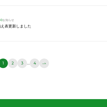
30
お知らせ
揃え表更新しました
1
2
3
4
...