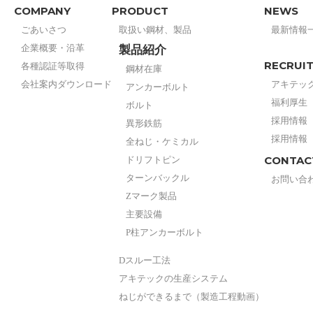
COMPANY
PRODUCT
NEWS
ごあいさつ
取扱い鋼材、製品
最新情報
企業概要・沿革
製品紹介
RECRUI
各種認証等取得
鋼材在庫
会社案内ダウンロード
アキテッ
アンカーボルト
福利厚生
ボルト
採用情報
異形鉄筋
採用情報
全ねじ・ケミカル
CONTAC
ドリフトピン
ターンバックル
お問い合
Zマーク製品
主要設備
P柱アンカーボルト
Dスルー工法
アキテックの生産システム
ねじができるまで（製造工程動画）