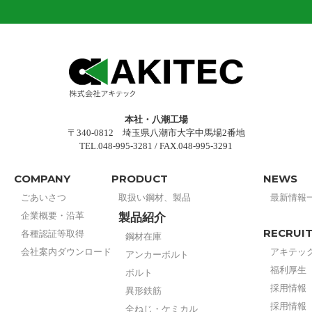
本社・八潮工場
〒340-0812 埼玉県八潮市大字中馬場2番地
TEL.048-995-3281 / FAX.048-995-3291
COMPANY
PRODUCT
NEWS
ごあいさつ
取扱い鋼材、製品
最新情報
企業概要・沿革
製品紹介
RECRUI
各種認証等取得
鋼材在庫
会社案内ダウンロード
アキテッ
アンカーボルト
福利厚生
ボルト
採用情報
異形鉄筋
採用情報
全ねじ・ケミカル