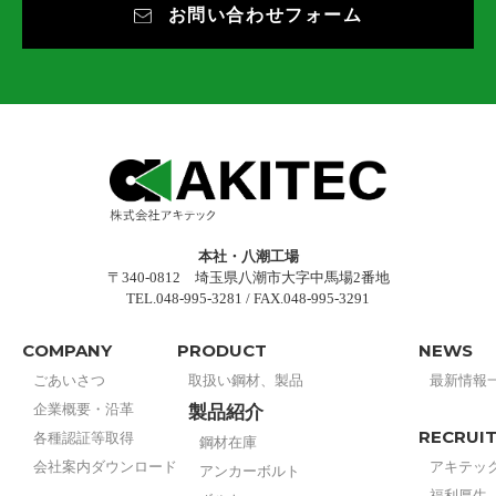
お問い合わせフォーム
本社・八潮工場
〒340-0812 埼玉県八潮市大字中馬場2番地
TEL.048-995-3281 / FAX.048-995-3291
COMPANY
PRODUCT
NEWS
ごあいさつ
取扱い鋼材、製品
最新情報
企業概要・沿革
製品紹介
RECRUI
各種認証等取得
鋼材在庫
会社案内ダウンロード
アキテッ
アンカーボルト
福利厚生