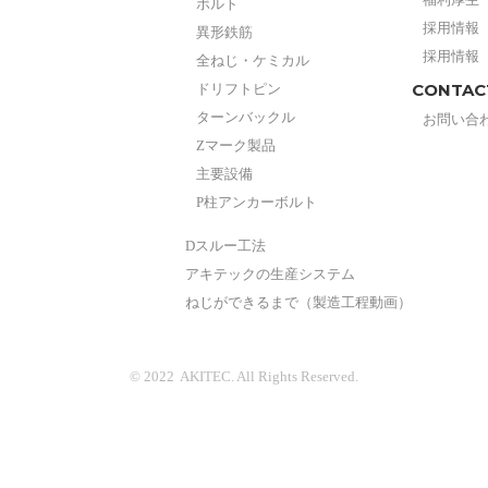
ボルト
採用情報
異形鉄筋
採用情報
全ねじ・ケミカル
CONTAC
ドリフトピン
ターンバックル
お問い合
Zマーク製品
主要設備
P柱アンカーボルト
Dスルー工法
アキテックの生産システム
ねじができるまで（製造工程動画）
© 2022 AKITEC. All Rights Reserved.