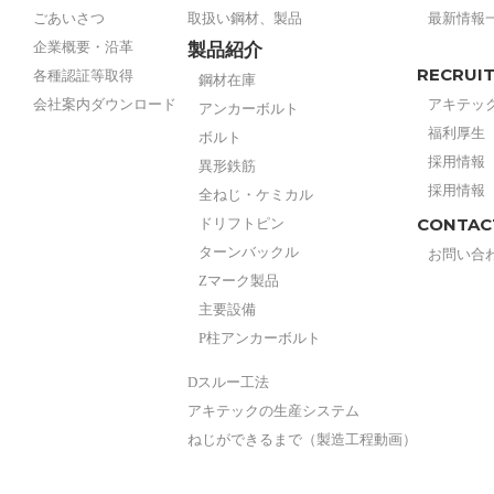
ごあいさつ
取扱い鋼材、製品
最新情報
企業概要・沿革
製品紹介
RECRUI
各種認証等取得
鋼材在庫
会社案内ダウンロード
アキテッ
アンカーボルト
福利厚生
ボルト
採用情報
異形鉄筋
採用情報
全ねじ・ケミカル
CONTAC
ドリフトピン
ターンバックル
お問い合
Zマーク製品
主要設備
P柱アンカーボルト
Dスルー工法
アキテックの生産システム
ねじができるまで（製造工程動画）