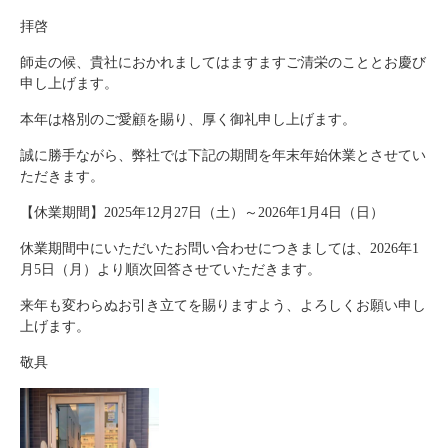
拝啓
師走の候、貴社におかれましてはますますご清栄のこととお慶び
申し上げます。
本年は格別のご愛顧を賜り、厚く御礼申し上げます。
誠に勝手ながら、弊社では下記の期間を年末年始休業とさせてい
ただきます。
【休業期間】
2025
年
12
月
27
日（土）～
2026
年
1
月
4
日（日）
休業期間中にいただいたお問い合わせにつきましては、
2026
年
1
月
5
日（月）より順次回答させていただきます。
来年も変わらぬお引き立てを賜りますよう、よろしくお願い申し
上げます。
敬具