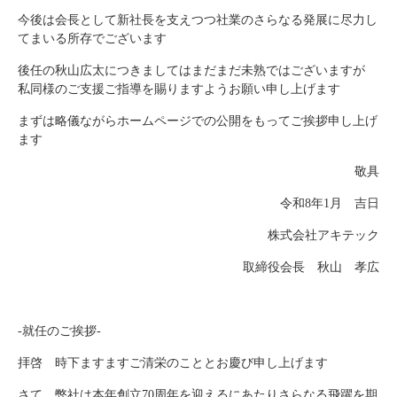
今後は会長として新社長を支えつつ社業のさらなる発展に尽力し
てまいる所存でございます
後任の秋山広太につきましてはまだまだ未熟ではございますが
私同様のご支援ご指導を賜りますようお願い申し上げます
まずは略儀ながらホームページでの公開をもってご挨拶申し上げ
ます
敬具
令和8年1月 吉日
株式会社アキテック
取締役会長 秋山 孝広
-就任のご挨拶-
拝啓 時下ますますご清栄のこととお慶び申し上げます
さて 弊社は本年創立70周年を迎えるにあたりさらなる飛躍を期