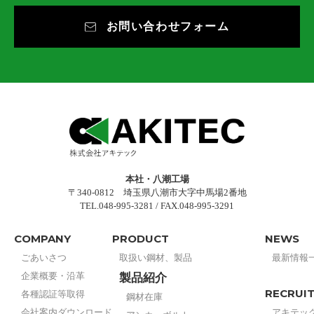
お問い合わせフォーム
本社・八潮工場
〒340-0812 埼玉県八潮市大字中馬場2番地
TEL.048-995-3281 / FAX.048-995-3291
COMPANY
PRODUCT
NEWS
ごあいさつ
取扱い鋼材、製品
最新情報
企業概要・沿革
製品紹介
RECRUI
各種認証等取得
鋼材在庫
会社案内ダウンロード
アキテッ