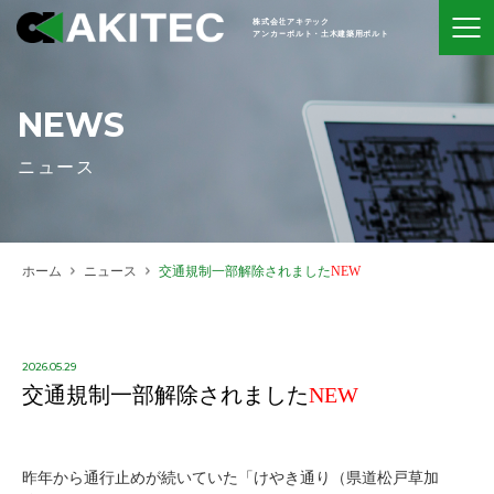
株式会社アキテック
アンカーボルト・土木建築用ボルト
NEWS
ニュース
ホーム
ニュース
交通規制一部解除されました
NEW
2026.05.29
交通規制一部解除されました
NEW
昨年から通行止めが続いていた「けやき通り（県道松戸草加