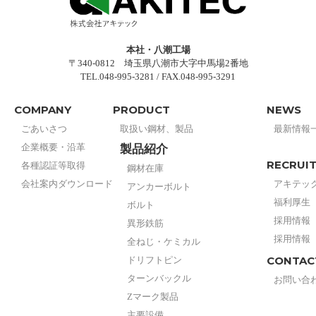
本社・八潮工場
〒340-0812 埼玉県八潮市大字中馬場2番地
TEL.048-995-3281 / FAX.048-995-3291
COMPANY
PRODUCT
NEWS
ごあいさつ
取扱い鋼材、製品
最新情報
企業概要・沿革
製品紹介
RECRUI
各種認証等取得
鋼材在庫
会社案内ダウンロード
アキテッ
アンカーボルト
福利厚生
ボルト
採用情報
異形鉄筋
採用情報
全ねじ・ケミカル
CONTAC
ドリフトピン
ターンバックル
お問い合
Zマーク製品
主要設備