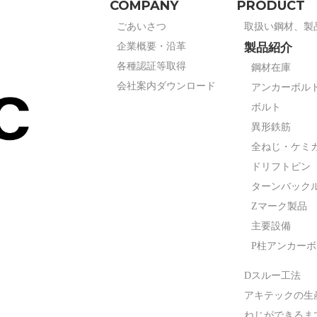
COMPANY
PRODUCT
ごあいさつ
取扱い鋼材、製
企業概要・沿革
製品紹介
各種認証等取得
鋼材在庫
会社案内ダウンロード
アンカーボル
ボルト
異形鉄筋
全ねじ・ケミ
ドリフトピン
ターンバック
Zマーク製品
主要設備
P柱アンカー
Dスルー工法
アキテックの生
ねじができるま