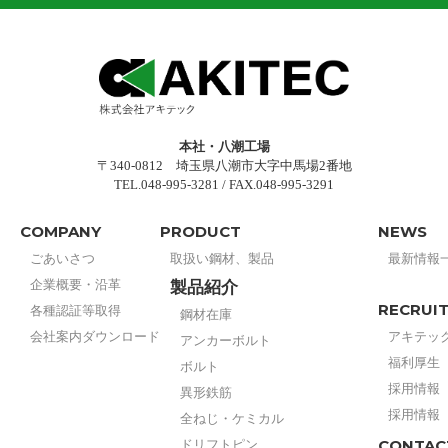
本社・八潮工場
〒340-0812 埼玉県八潮市大字中馬場2番地
TEL.048-995-3281 / FAX.048-995-3291
COMPANY
PRODUCT
NEWS
ごあいさつ
取扱い鋼材、製品
最新情報
企業概要・沿革
製品紹介
RECRUI
各種認証等取得
鋼材在庫
会社案内ダウンロード
アキテッ
アンカーボルト
福利厚生
ボルト
採用情報
異形鉄筋
採用情報
全ねじ・ケミカル
CONTAC
ドリフトピン