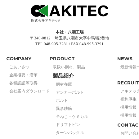
本社・八潮工場
〒340-0812 埼玉県八潮市大字中馬場2番地
TEL.048-995-3281 / FAX.048-995-3291
COMPANY
PRODUCT
NEWS
ごあいさつ
取扱い鋼材、製品
最新情報
企業概要・沿革
製品紹介
RECRUI
各種認証等取得
鋼材在庫
会社案内ダウンロード
アキテッ
アンカーボルト
福利厚生
ボルト
採用情報
異形鉄筋
採用情報
全ねじ・ケミカル
CONTAC
ドリフトピン
ターンバックル
お問い合