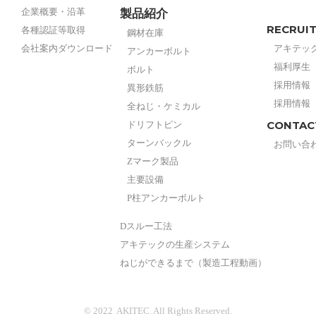
企業概要・沿革
製品紹介
RECRUI
各種認証等取得
鋼材在庫
会社案内ダウンロード
アキテッ
アンカーボルト
福利厚生
ボルト
採用情報
異形鉄筋
採用情報
全ねじ・ケミカル
CONTAC
ドリフトピン
ターンバックル
お問い合
Zマーク製品
主要設備
P柱アンカーボルト
Dスルー工法
アキテックの生産システム
ねじができるまで（製造工程動画）
© 2022 AKITEC. All Rights Reserved.