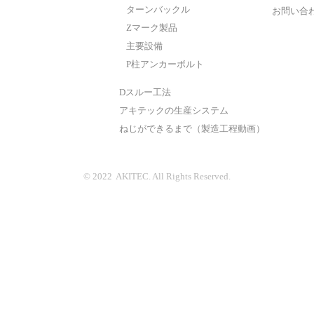
ターンバックル
お問い合
アルバイト・パート
Zマーク製品
主要設備
P柱アンカーボルト
CONTACT
Dスルー工法
アキテックの生産システム
ねじができるまで（製造工程動画）
© 2022 AKITEC. All Rights Reserved.