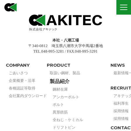
NEWS
株式会社アキテック
アンカーボルト・土木建築用ボルト
LINK
アンカーボルトメーカー協議会
本社・八潮工場
Dスルー施工連絡会
〒340-0812 埼玉県八潮市大字中馬場2番地
TEL.048-995-3281 / FAX.048-995-3291
プロショップアキテック商事
COMPANY
PRODUCT
NEWS
ごあいさつ
取扱い鋼材、製品
最新情報
RECRUIT
企業概要・沿革
製品紹介
RECRUI
各種認証等取得
鋼材在庫
アキテックを知る
会社案内ダウンロード
アキテッ
アンカーボルト
福利厚生
ボルト
福利厚生
採用情報
異形鉄筋
採用情報
全ねじ・ケミカル
正社員
CONTAC
ドリフトピン